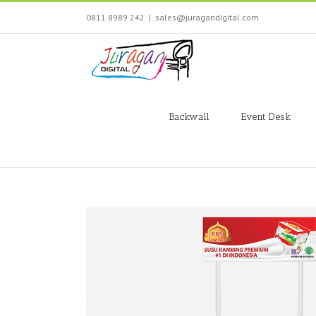
Skip
0811 8989 242
|
sales@juragandigital.com
to
content
Search
for:
Backwall
Event Desk