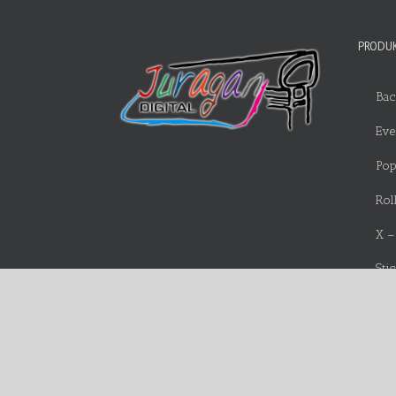
PRODUK
Bac
Eve
Pop
Rol
X –
Sti
Bra
Fla