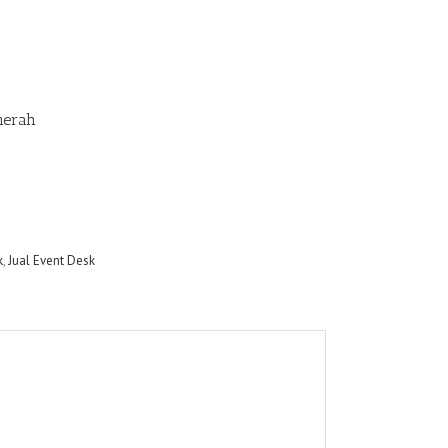
lmerah
k
,
Jual Event Desk