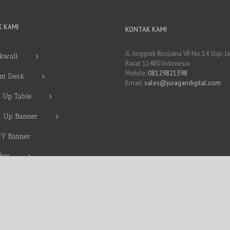
 KAMI
KONTAK KAMI
Jl. Anggrek Rosliana VII No.14 Slipi J
kwall
Barat 11480 Indonesia
Mobile:
08129821398
nt Desk
Email:
sales@juragandigital.com
 Up Table
l Up Banner
 Y Banner
cker
nding Mobil Terdekat
g Banner