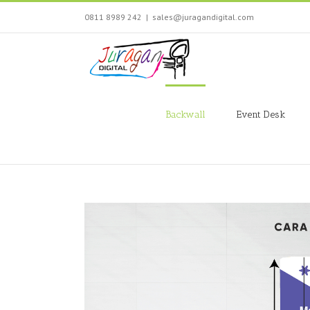
Skip
0811 8989 242
|
sales@juragandigital.com
to
content
Search
for:
Backwall
Event Desk