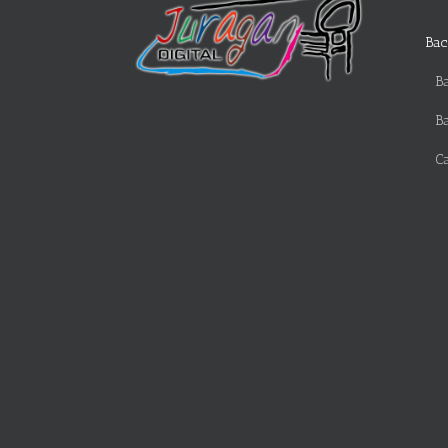
Bac
Ba
B
C