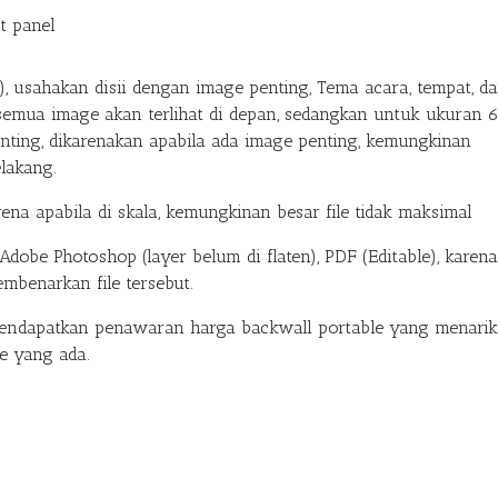
t panel
 usahakan disii dengan image penting, Tema acara, tempat, d
semua image akan terlihat di depan, sedangkan untuk ukuran 
nting, dikarenakan apabila ada image penting, kemungkinan
elakang.
rena apabila di skala, kemungkinan besar file tidak maksimal
, Adobe Photoshop (layer belum di flaten), PDF (Editable), karena
mbenarkan file tersebut.
endapatkan penawaran harga backwall portable yang menarik
e yang ada.