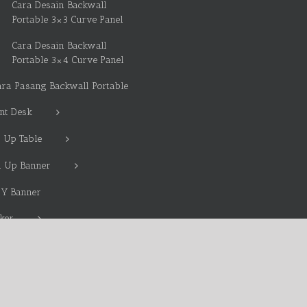
Cara Desain Backwall
Portable 3×3 Curve Panel
Cara Desain Backwall
Portable 3×4 Curve Panel
ara Pasang Backwall Portable
nt Desk
 Up Table
l Up Banner
 Y Banner
cker
nding Mobil Terdekat
g Banner