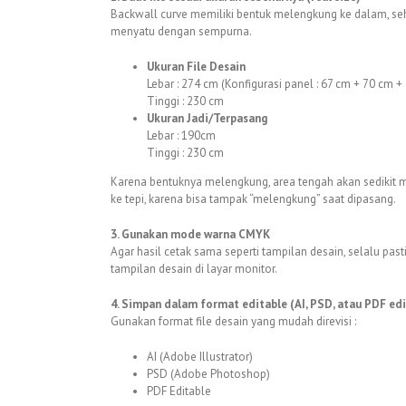
Backwall curve memiliki bentuk melengkung ke dalam, sehi
menyatu dengan sempurna.
Ukuran File Desain
Lebar : 274 cm (Konfigurasi panel : 67 cm + 70 cm +
Tinggi : 230 cm
Ukuran Jadi/Terpasang
Lebar : 190cm
Tinggi : 230 cm
Karena bentuknya melengkung, area tengah akan sedikit ma
ke tepi, karena bisa tampak “melengkung” saat dipasang.
3. Gunakan mode warna CMYK
Agar hasil cetak sama seperti tampilan desain, selalu pa
tampilan desain di layar monitor.
4. Simpan dalam format editable (AI, PSD, atau PDF edi
Gunakan format file desain yang mudah direvisi :
AI (Adobe Illustrator)
PSD (Adobe Photoshop)
PDF Editable