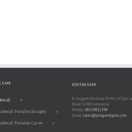
 KAMI
KONTAK KAMI
Jl. Anggrek Rosliana VII No.14 Slipi J
kwall
Barat 11480 Indonesia
Mobile:
08129821398
ckwall Portable Straight
Email:
sales@juragandigital.com
ackwall Portable Curve