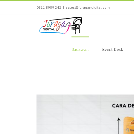
Skip
0811 8989 242
|
sales@juragandigital.com
to
content
Search
for:
Backwall
Event Desk