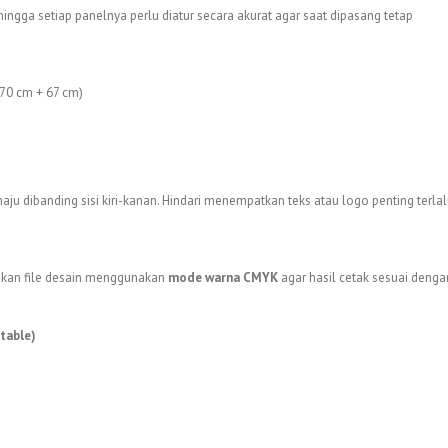
ngga setiap panelnya perlu diatur secara akurat agar saat dipasang tetap
 70 cm + 67 cm)
ju dibanding sisi kiri-kanan. Hindari menempatkan teks atau logo penting terla
stikan file desain menggunakan
mode warna CMYK
agar hasil cetak sesuai denga
table)