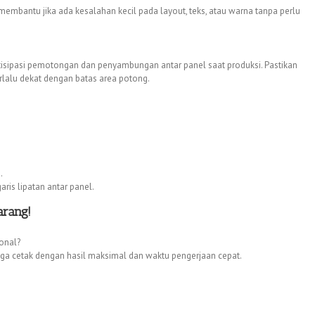
 membantu jika ada kesalahan kecil pada layout, teks, atau warna tanpa perlu
tisipasi pemotongan dan penyambungan antar panel saat produksi. Pastikan
erlalu dekat dengan batas area potong.
.
ris lipatan antar panel.
arang!
ional?
gga cetak dengan hasil maksimal dan waktu pengerjaan cepat.