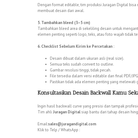
Dengan format editable, tim produksi Juragan Digital bisa
membuat desain dari awal.
5. Tambahkan bleed (3–5 cm)
Tambahkan bleed area di sekeliling desain untuk mengan
elemen penting seperti logo, teks, atau foto wajah tidak t
6. Checklist Sebelum Kirim ke Percetakan :
Desain dibuat dalam ukuran asli (real size).
Semua teks sudah convert to outline.
Gambar resolusi tinggi, tidak pecah.
File tersedia dalam versi editable dan final PDF/JPG
Pastikan tidak ada elemen penting yang melewati ga
Konsultasikan Desain Backwall Kamu Sek
Ingin hasil backwall curve yang presisi dan tampak profes
Tim ahli
Juragan Digital
siap bantu dari tahap desain hin
Email:
sales@juragandigital.com
Klik to Telp / WhatsApp :