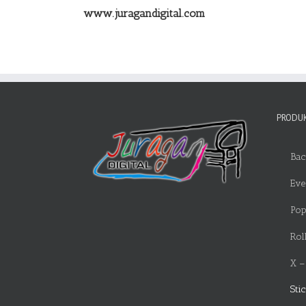
www.juragandigital.com
PRODUK
Bac
Eve
Pop
Rol
X –
Sti