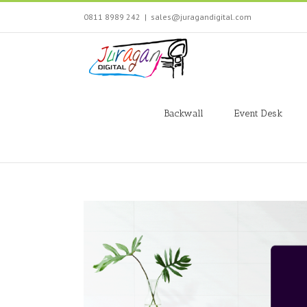
Skip
0811 8989 242
|
sales@juragandigital.com
to
content
Search
for:
Backwall
Event Desk