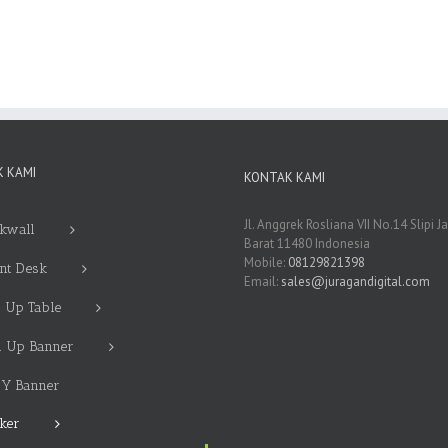
 KAMI
KONTAK KAMI
Jl. Anggrek Rosliana VII No.14 Slipi J
kwall
Barat 11480 Indonesia
Mobile:
08129821398
nt Desk
Email:
sales@juragandigital.com
 Up Table
l Up Banner
 Y Banner
cker