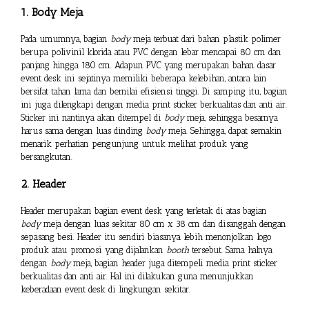
1. Body Meja
Pada umumnya, bagian
body
meja terbuat dari bahan plastik polimer
berupa polivinil klorida atau PVC dengan lebar mencapai 80 cm dan
panjang hingga 180 cm. Adapun PVC yang merupakan bahan dasar
event desk ini sejatinya memiliki beberapa kelebihan, antara lain
bersifat tahan lama dan bernilai efisiensi tinggi. Di samping itu, bagian
ini juga dilengkapi dengan media print sticker berkualitas dan anti air.
Sticker ini nantinya akan ditempel di
body
meja, sehingga besarnya
harus sama dengan luas dinding
body
meja. Sehingga, dapat semakin
menarik perhatian pengunjung untuk melihat produk yang
bersangkutan.
2. Header
Header merupakan bagian event desk yang terletak di atas bagian
body
meja dengan luas sekitar 80 cm x 38 cm dan disanggah dengan
sepasang besi. Header itu sendiri biasanya lebih menonjolkan logo
produk atau promosi yang dijalankan
booth
tersebut. Sama halnya
dengan
body
meja, bagian header juga ditempeli media print sticker
berkualitas dan anti air. Hal ini dilakukan guna menunjukkan
keberadaan event desk di lingkungan sekitar.