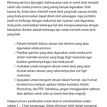
Memang tak bisa dipungkiri, bahwasanya saat ini event desk menjadi
salah satu media promosi yang paling banyak digunakan. Oleh
karena itu, Anda harus memilih event desk yang baik supaya produk
yang Anda promosikan dapat dilirik oleh pelanggan. Agar portable
booth
ini berfungsi dengan maksimal dan nyaman saat digunakan,
Anda perlu memastikan beberapa hal dan menyesuaikannya dengan
kebutuhan. Berikut adalah beberapa tips untuk memilih event desk
yang baik:
Pahami terlebih dahulu ukuran dan dimensi yang akan
digunakan untuk promosi.
Pastikan gambar yang akan digunakan untuk media print
sticker memiliki resolusi yang tinggi
(high resolution)
agar
kualitas gambarnya bagus dan tidak pecah.
Usahakan untuk mengirim desain event desk yang akan
dicetak dalam ukuran yang sebenarnya
(real size high
resolution).
Upayakan untuk mengirim desain dalam format .raw. Format
tersebut bisa meliputi aplikasi Adobe Ilustrator, Adobe
Photoshop, dan PDF. Sebaiknya, jangan menggunakan
software
atau aplikasi untuk
scale-up (zoom)
dan/atau
magnify
.
Adapun proses pembuatan event desk ini membutuhkan waktu
sekitar 1 – 2 hari pengerjaan. Untuk informasi lebih detail mengenai