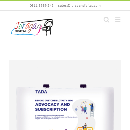
Skip
0811 8989 242
|
sales@juragandigital.com
to
content