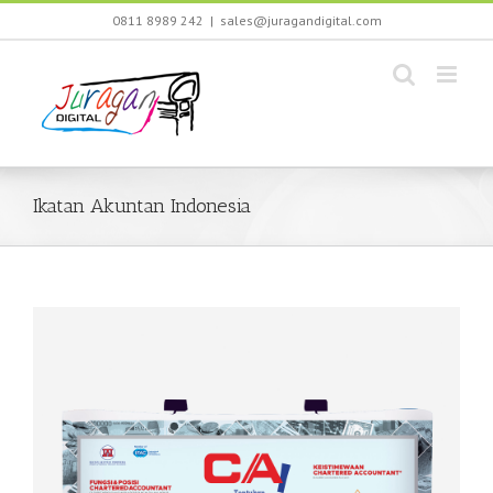
Skip
0811 8989 242
|
sales@juragandigital.com
to
content
Ikatan Akuntan Indonesia