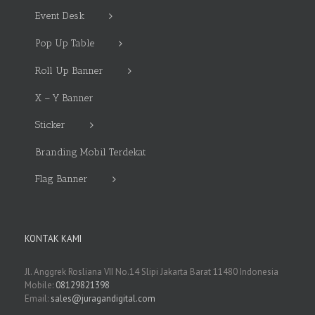
Event Desk
Pop Up Table
Roll Up Banner
X – Y Banner
Sticker
Branding Mobil Terdekat
Flag Banner
KONTAK KAMI
Jl. Anggrek Rosliana VII No.14 Slipi Jakarta Barat 11480 Indonesia
Mobile:
08129821398
Email:
sales@juragandigital.com