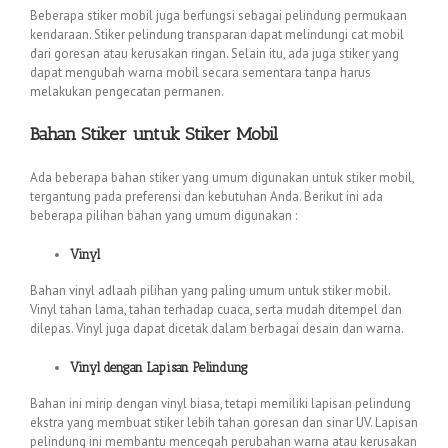
Beberapa stiker mobil juga berfungsi sebagai pelindung permukaan
kendaraan. Stiker pelindung transparan dapat melindungi cat mobil
dari goresan atau kerusakan ringan. Selain itu, ada juga stiker yang
dapat mengubah warna mobil secara sementara tanpa harus
melakukan pengecatan permanen.
Bahan Stiker untuk Stiker Mobil
Ada beberapa bahan stiker yang umum digunakan untuk stiker mobil,
tergantung pada preferensi dan kebutuhan Anda. Berikut ini ada
beberapa pilihan bahan yang umum digunakan :
Vinyl
Bahan vinyl adlaah pilihan yang paling umum untuk stiker mobil.
Vinyl tahan lama, tahan terhadap cuaca, serta mudah ditempel dan
dilepas. Vinyl juga dapat dicetak dalam berbagai desain dan warna.
Vinyl dengan Lapisan Pelindung
Bahan ini mirip dengan vinyl biasa, tetapi memiliki lapisan pelindung
ekstra yang membuat stiker lebih tahan goresan dan sinar UV. Lapisan
pelindung ini membantu mencegah perubahan warna atau kerusakan