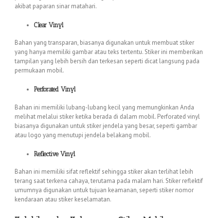
akibat paparan sinar matahari.
Clear Vinyl
Bahan yang transparan, biasanya digunakan untuk membuat stiker
yang hanya memiliki gambar atau teks tertentu. Stiker ini memberikan
tampilan yang lebih bersih dan terkesan seperti dicat langsung pada
permukaan mobil.
Perforated Vinyl
Bahan ini memiliki lubang-lubang kecil yang memungkinkan Anda
melihat melalui stiker ketika berada di dalam mobil. Perforated vinyl
biasanya digunakan untuk stiker jendela yang besar, seperti gambar
atau logo yang menutupi jendela belakang mobil.
Reflective Vinyl
Bahan ini memiliki sifat reflektif sehingga stiker akan terlihat lebih
terang saat terkena cahaya, terutama pada malam hari. Stiker reflektif
umumnya digunakan untuk tujuan keamanan, seperti stiker nomor
kendaraan atau stiker keselamatan.