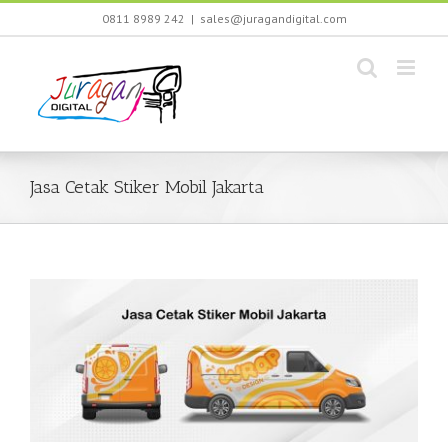
Skip
0811 8989 242
|
sales@juragandigital.com
to
content
Jasa Cetak Stiker Mobil Jakarta