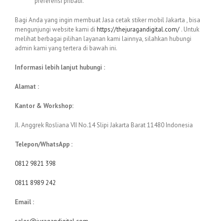
preferensi pribadi.
Bagi Anda yang ingin membuat Jasa cetak stiker mobil Jakarta , bisa
mengunjungi website kami di
https://thejuragandigital.com/
. Untuk
melihat berbagai pilihan layanan kami lainnya, silahkan hubungi
admin kami yang tertera di bawah ini.
Informasi lebih lanjut hubungi :
Alamat :
Kantor & Workshop:
Jl. Anggrek Rosliana VII No.14 Slipi Jakarta Barat 11480 Indonesia
Telepon/WhatsApp :
0812 9821 398
0811 8989 242
Email :