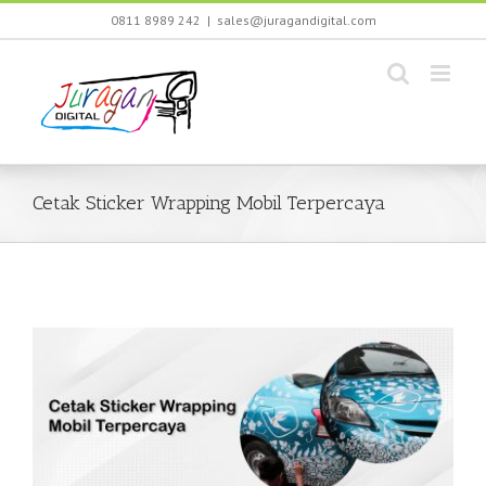
Skip
0811 8989 242
|
sales@juragandigital.com
to
content
Cetak Sticker Wrapping Mobil Terpercaya