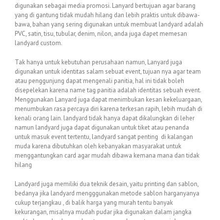
digunakan sebagai media promosi. Lanyard bertujuan agar barang
yang di gantung tidak mudah hilang dan lebih praktis untuk dibawa-
bawa, bahan yang sering digunakan untuk membuat landyard adalah
PVC, satin, tisu, tubular, denim, nilon, anda juga dapet memesan
landyard custom.
Tak hanya untuk kebutuhan perusahaan namun, Lanyard juga
digunakan untuk identitas salam sebuat event, tujuan nya agar team
atau penggunjung dapat mengenali panitia, hal ini tidak boleh
disepelekan karena name tag panitia adalah identitas sebuah event.
Menggunakan Lanyard juga dapat menimbukan kesan kekeluargaan,
menumbukan rasa percaya diri karena terkesan rapih, lebih mudah di
kenali orang lain. landyard tidak hanya dapat dikalungkan di leher
namun landyard juga dapat digunakan untuk tiket atau penanda
untuk masuk event tertentu, landyard sangat penting di kalangan
muda karena dibutuhkan oleh kebanyakan masyarakat untuk
menggantungkan card agar mudah dibawa kemana mana dan tidak
hilang
Landyard juga memiliki dua teknik desain, yaitu printing dan sablon,
bedanya jika landyard mengggunakan metode sablon harganyanya
cukup terjangkau , di balik harga yang murah tentu banyak
kekurangan, misalnya mudah pudar jika digunakan dalam jangka