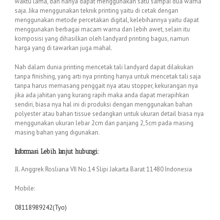
waktu lama, dan hanya dapat menggunakan satu sampai dua warna
saja. Jika menggunakan teknik printing yaitu di cetak dengan
menggunakan metode percetakan digital, kelebihannya yaitu dapat
menggunakan berbagai macam warna dan lebih awet, selain itu
komposisi yang dihasilkan oleh landyard printing bagus, namun
harga yang di tawarkan juga mahal.
Nah dalam dunia printing mencetak tali landyard dapat dilakukan
tanpa finishing, yang arti nya printing hanya untuk mencetak tali saja
tanpa harus memasang penggait nya atau stopper, kekurangan nya
jika ada jahitan yang kurang rapih maka anda dapat merapihkan
sendiri, biasa nya hal ini di produksi dengan menggunakan bahan
polyester atau bahan tissue sedangkan untuk ukuran detail biasa nya
menggunakan ukuran lebar 2cm dan panjang 2,5cm pada masing
masing bahan yang digunakan.
Informasi Lebih lanjut hubungi:
Jl. Anggrek Rosliana VII No.14 Slipi Jakarta Barat 11480 Indonesia
Mobile:
08118989242(Tyo)