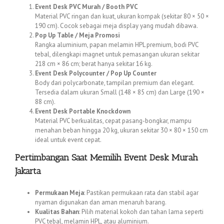
Event Desk PVC Murah / Booth PVC
Material PVC ringan dan kuat, ukuran kompak (sekitar 80 × 50 ×
190 cm). Cocok sebagai meja display yang mudah dibawa.
Pop Up Table / Meja Promosi
Rangka aluminium, papan melamin HPL premium, bodi PVC
tebal, dilengkapi magnet untuk pemasangan ukuran sekitar
218 cm × 86 cm; berat hanya sekitar 16 kg.
Event Desk Polycounter / Pop Up Counter
Body dari polycarbonate, tampilan premium dan elegant.
Tersedia dalam ukuran Small (148 × 85 cm) dan Large (190 ×
88 cm).
Event Desk Portable Knockdown
Material PVC berkualitas, cepat pasang-bongkar, mampu
menahan beban hingga 20 kg, ukuran sekitar 30 × 80 × 150 cm
ideal untuk event cepat.
Pertimbangan Saat Memilih Event Desk Murah
Jakarta
Permukaan Meja
: Pastikan permukaan rata dan stabil agar
nyaman digunakan dan aman menaruh barang.
Kualitas Bahan
: Pilih material kokoh dan tahan lama seperti
PVC tebal, melamin HPL, atau aluminium.