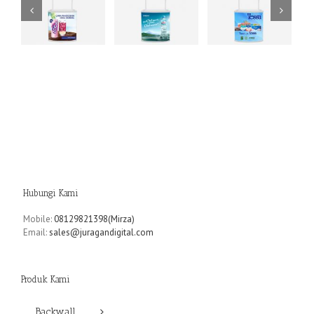
k
Event Desk
Event Desk
Event Desk
Club
Tessa
SMF
Details
Details
Details
Hubungi Kami
Mobile:
08129821398(Mirza)
Email:
sales@juragandigital.com
Produk Kami
Backwall