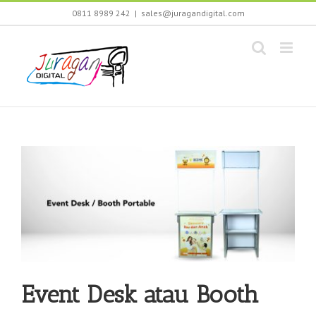
Skip
0811 8989 242
|
sales@juragandigital.com
to
content
Event Desk atau Booth